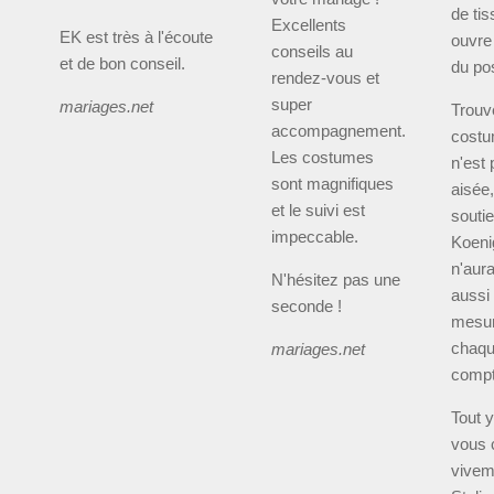
de tis
Excellents
EK est très à l'écoute
ouvre
conseils au
et de bon conseil.
du pos
rendez-vous et
super
mariages.net
Trouv
accompagnement.
costu
Les costumes
n'est
sont magnifiques
aisée,
et le suivi est
souti
impeccable.
Koenig
n'aura
N'hésitez pas une
aussi 
seconde !
mesur
chaque
mariages.net
compt
Tout y
vous 
vivem