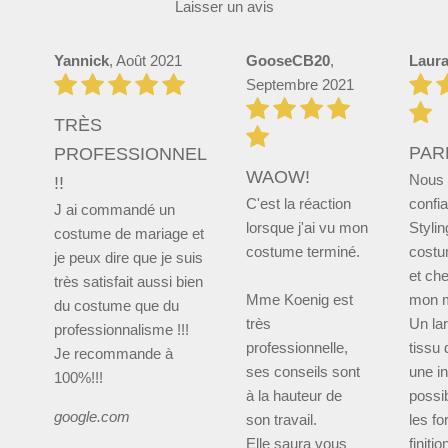
Laisser un avis
Yannick
, Août 2021
GooseCB20
,
Laur
Septembre 2021
TRÈS
PARF
PROFESSIONNEL
WAOW!
Nous 
!!
C'est la réaction
confi
J ai commandé un
lorsque j'ai vu mon
Stylin
costume de mariage et
costume terminé.
costu
je peux dire que je suis
et ch
très satisfait aussi bien
Mme Koenig est
mon m
du costume que du
très
Un la
professionnalisme !!!
professionnelle,
tissu 
Je recommande à
ses conseils sont
une in
100%!!!
à la hauteur de
possib
google.com
son travail.
les f
Elle saura vous
finiti