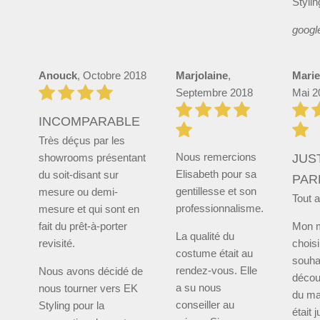
Stylin
googl
Anouck
, Octobre 2018
Marjolaine
,
Marie
Septembre 2018
Mai 2
INCOMPARABLE
Très déçus par les
Nous remercions
showrooms présentant
JUS
Elisabeth pour sa
du soit-disant sur
PAR
gentillesse et son
mesure ou demi-
Tout a
professionnalisme.
mesure et qui sont en
fait du prêt-à-porter
Mon m
La qualité du
revisité.
choisi
costume était au
souhait
rendez-vous. Elle
Nous avons décidé de
découv
a su nous
nous tourner vers EK
du mar
conseiller au
Styling pour la
était 