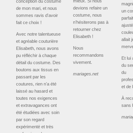
mieux. Si nous
conception du costume
magni
devions refaire un
de mon mari, et nous
un co
costume, nous
sommes ravis d'avoir
parfa
n’hésiterons pas à
fait ce choix !
ajust
retourner chez
couleu
Avec notre talentueuse
Elisabeth !
allait 
et agréable couturière
mervei
Nous
Elisabeth, nous avons
recommandons
pu réfléchir à chaque
Et lui
vivement.
détail du costume. Des
du ser
boutons aux tissus en
du
mariages.net
passant par les
profe
coutures, rien n'a été
et de 
laissé au hasard et
toutes nos exigences
À re
et extravagances ont
sans h
été étudiées avec soin
maria
par son regard
expérimenté et très