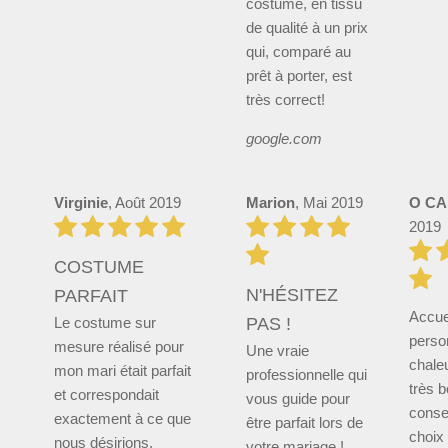
costume, en tissu
de qualité à un prix
qui, comparé au
prêt à porter, est
très correct!
google.com
Virginie
, Août 2019
Marion
, Mai 2019
O CA
2019
COSTUME
N'HÉSITEZ
PARFAIT
Accue
Le costume sur
PAS !
perso
mesure réalisé pour
Une vraie
chale
mon mari était parfait
professionnelle qui
très 
et correspondait
vous guide pour
consei
exactement à ce que
être parfait lors de
choix
nous désirions.
votre mariage !